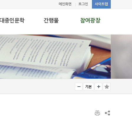
메인화면
로그인
사이트맵
대중인문학
간행물
참여광장
중인문학연구실
코기토
공지사항
중강좌
총서
소통마당
문도시
언론에 비친 인문
연
최근학술동향
학술행사스케줄