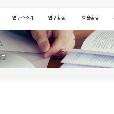
연구소소개
연구활동
학술활동
인사말
인문한국사업
학술대회
대
연구소연혁
수행연구과제
학술발표회
대
조직도
연구교류
비평/문화이론학
인
학교
교
구성원소개
연속기획특강
사진으로 보는 연
구소
인문학담론모임
오시는 길
한 권의 사유
규정