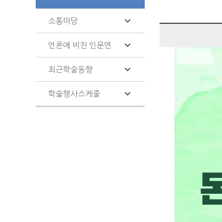
소통마당
언론에 비친 인문연
최근학술동향
학술행사스케줄